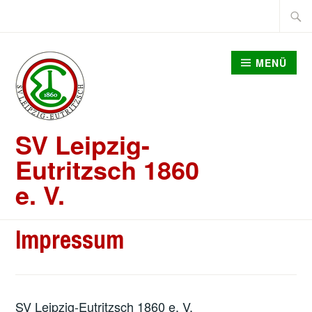
Zum
Suche
Inhalt
nach:
springen
MENÜ
SV Leipzig-
Eutritzsch 1860
e. V.
Impressum
SV Leipzig-Eutritzsch 1860 e. V.