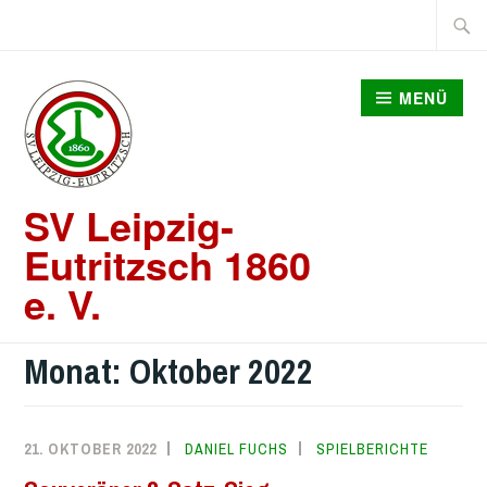
Zum
Suche
Inhalt
nach:
springen
MENÜ
SV Leipzig-
Eutritzsch 1860
e. V.
Monat:
Oktober 2022
21. OKTOBER 2022
DANIEL FUCHS
SPIELBERICHTE