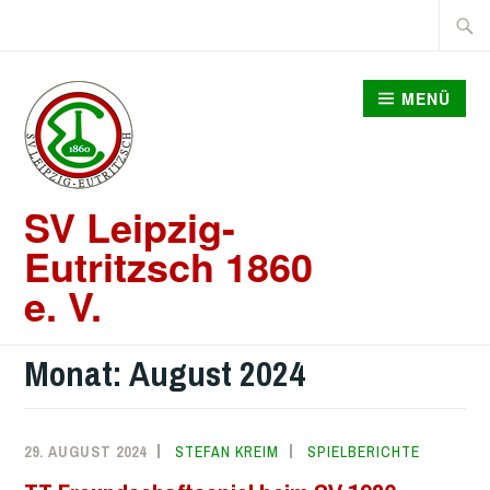
Zum
Suche
Inhalt
nach:
springen
MENÜ
SV Leipzig-
Eutritzsch 1860
e. V.
Monat:
August 2024
29. AUGUST 2024
STEFAN KREIM
SPIELBERICHTE