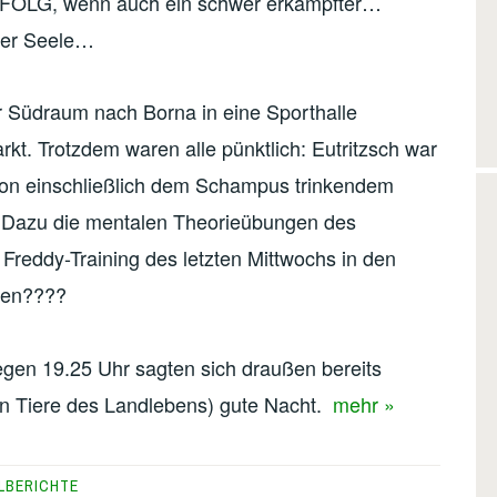
ERFOLG, wenn auch ein schwer erkämpfter…
her Seele…
er Südraum nach Borna in eine Sporthalle
rkt. Trotzdem waren alle pünktlich: Eutritzsch war
tion einschließlich dem Schampus trinkendem
. Dazu die mentalen Theorieübungen des
Freddy-Training des letzten Mittwochs in den
ehen????
gegen 19.25 Uhr sagten sich draußen bereits
en Tiere des Landlebens) gute Nacht.
mehr »
LBERICHTE