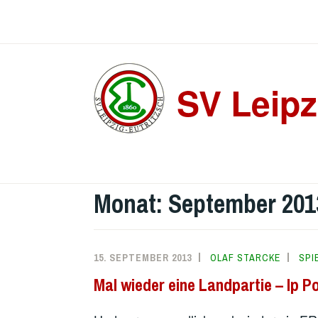
Zum
Inhalt
springen
SV Leipz
Monat:
September 201
15. SEPTEMBER 2013
OLAF STARCKE
SPI
Mal wieder eine Landpartie – Ip 