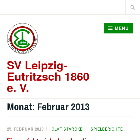
Zum
Suche
Inhalt
nach:
springen
MENÜ
SV Leipzig-
Eutritzsch 1860
e. V.
Monat:
Februar 2013
25. FEBRUAR 2013
OLAF STARCKE
SPIELBERICHTE