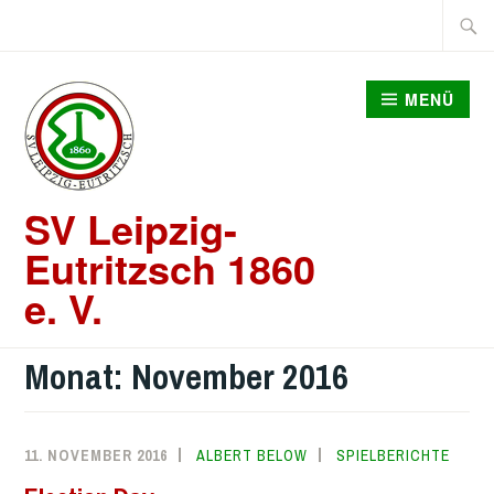
Zum
Suche
Inhalt
nach:
springen
MENÜ
SV Leipzig-
Eutritzsch 1860
e. V.
Monat:
November 2016
11. NOVEMBER 2016
ALBERT BELOW
SPIELBERICHTE