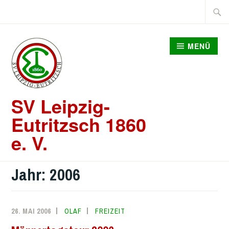
Zum
Suche
Inhalt
nach:
springen
MENÜ
SV Leipzig-
Eutritzsch 1860
e. V.
Jahr:
2006
26. MAI 2006
OLAF
FREIZEIT