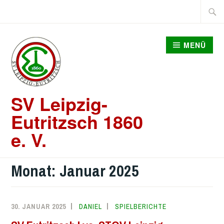
Zum
Suche
Inhalt
nach:
springen
MENÜ
SV Leipzig-
Eutritzsch 1860
e. V.
Monat:
Januar 2025
30. JANUAR 2025
DANIEL
SPIELBERICHTE